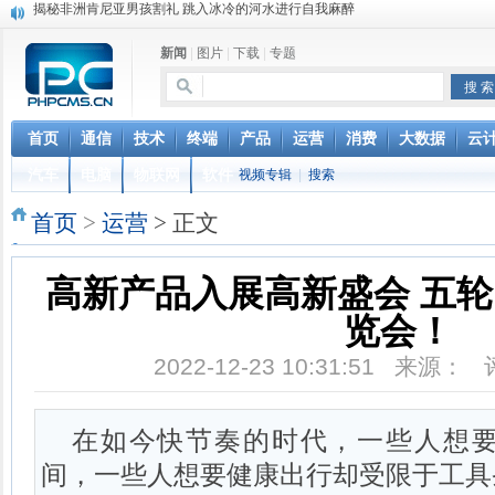
加拿大美人鱼学校走红 学习如何做一条“美人鱼”
猪到寺院跪拜“祈福”真相 “二师兄”你该起来了
新闻
|
图片
|
下载
|
专题
菲律宾的蟒蛇按摩：让4条巨蟒在你身上游走
英国妖娆哥街头跳甩臀舞 根本停不下来
iOS 12.2 重磅功能更新，支持电信 Volte 和查询保修
联通正式确认VoLTE商用时间，移动电信很无奈，网友：资费还
首页
通信
技术
终端
产品
运营
消费
大数据
云
台湾中华电信停售新机对华为开出第一枪 国台办回应
汽车
电脑
物联网
软件
视频专辑
|
搜索
联通电信要合并？中国电信董事长回应：是误解
女人最敏感的部位在哪里？ 最喜欢用什么样的方式去刺激
首页
>
运营
> 正文
揭秘非洲肯尼亚男孩割礼 跳入冰冷的河水进行自我麻醉
高新产品入展高新盛会 五轮
览会！
2022-12-23 10:31:51 来源：
在如今快节奏的时代，一些人想
间，一些人想要健康出行却受限于工具