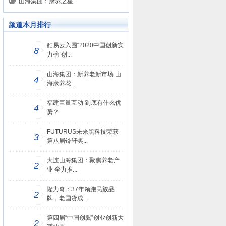
山海集团：康养之星
频道本月排行
酷易云入围“2020中国创新实
8
力榜”创...
山海集团：新养老新市场 山
4
海康养花...
福建巨量互动 到底有什么优
4
势？
FUTURUS未来黑科技荣获
3
第八届铃轩奖...
大连山海集团：聚焦养老产
2
业 全力推...
隆力奇：37年领跑民族品
2
牌，老国货成...
第四届“中国创翼”创业创新大
2