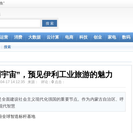
鱼”
题
和查询保修
无奈，网友：资费还
运营
消费
大数据
云计算
电商
科技
创业
家电
数码
台办回应
|
搜索
误解
的方式去刺激
行自我麻醉
利宇宙”，预见伊利工业旅游的魅力
-04-17 14:12:35 来源： 评论：
0
点击：
,也是全面建设社会主义现代化强国的重要节点。作为内蒙古自治区、呼
利现代智慧
粉全球智造标杆基地