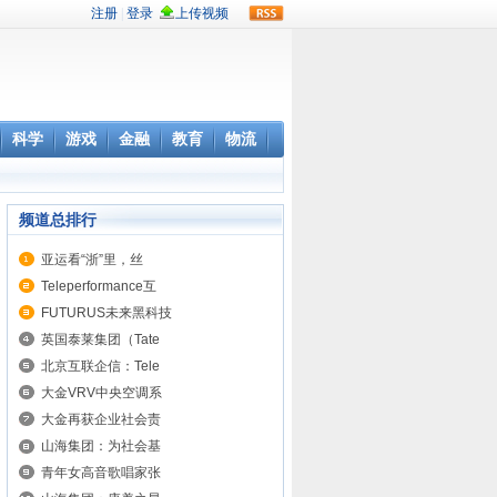
rss
科学
游戏
金融
教育
物流
频道总排行
亚运看“浙”里，丝
Teleperformance互
FUTURUS未来黑科技
英国泰莱集团（Tate
北京互联企信：Tele
大金VRV中央空调系
大金再获企业社会责
山海集团：为社会基
青年女高音歌唱家张