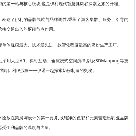
游的第一站与核心板块,也是伊利现代智慧健康谷探索之旅的开端。
、表达了伊利的品牌气质与品牌调性,秉承了游客集散、服务、引导的
承接交通出入的枢纽节点作用。
球单体规模最大、技术最先进、数智化程度最高的奶粉生产工厂。
,采用大型AR、实时互动、全沉浸式空间演绎,以及3DMapping等技
客跟随伊利IP形象——伊诺一起探索奶粉制造的奥秘。
体验放在策展与设计的第一要务,以纯净的色彩和元素营造出乳业品牌
,感受伊利品牌的温度与力量。