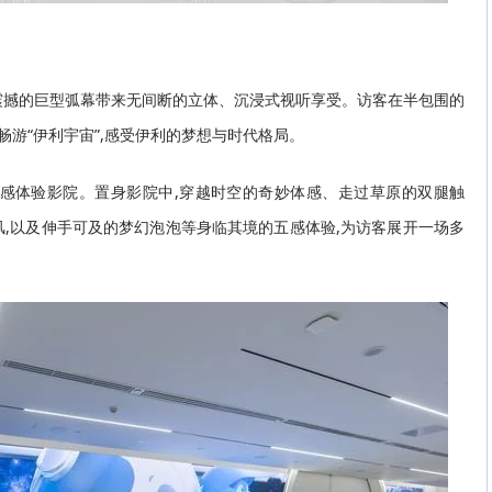
模震撼的巨型弧幕带来无间断的立体、沉浸式视听享受。访客在半包围的
畅游“伊利宇宙”,感受伊利的梦想与时代格局。
五感体验影院。置身影院中,穿越时空的奇妙体感、走过草原的双腿触
,以及伸手可及的梦幻泡泡等身临其境的五感体验,为访客展开一场多