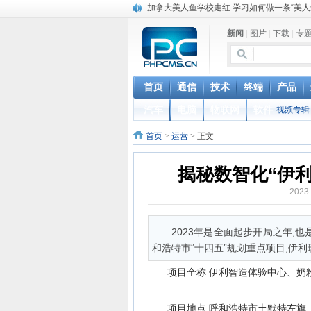
加拿大美人鱼学校走红 学习如何做一条“美人
猪到寺院跪拜“祈福”真相 “二师兄”你该起来了
新闻
|
图片
|
下载
|
专
菲律宾的蟒蛇按摩：让4条巨蟒在你身上游走
英国妖娆哥街头跳甩臀舞 根本停不下来
iOS 12.2 重磅功能更新，支持电信 Volte 
联通正式确认VoLTE商用时间，移动电信很
首页
通信
技术
终端
产品
台湾中华电信停售新机对华为开出第一枪 国
汽车
电脑
物联网
软件
视频专辑
联通电信要合并？中国电信董事长回应：是
女人最敏感的部位在哪里？ 最喜欢用什么样
首页
>
运营
> 正文
揭秘非洲肯尼亚男孩割礼 跳入冰冷的河水进
揭秘数智化“伊
2023
2023年是全面起步开局之年
和浩特市“十四五”规划重点项目,伊
项目全称 伊利智造体验中心、奶
项目地点 呼和浩特市土默特左旗