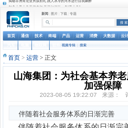
加拿大美人鱼学校走红 学习如何做一条“美人鱼”
猪到寺院跪拜“祈福”真相 “二师兄”你该起来了
新闻
|
图片
|
下载
|
专题
菲律宾的蟒蛇按摩：让4条巨蟒在你身上游走
英国妖娆哥街头跳甩臀舞 根本停不下来
iOS 12.2 重磅功能更新，支持电信 Volte 和查询保修
联通正式确认VoLTE商用时间，移动电信很无奈，网友：资费还
首页
通信
技术
终端
产品
运营
消费
大数据
云
台湾中华电信停售新机对华为开出第一枪 国台办回应
汽车
电脑
物联网
软件
视频专辑
|
搜索
联通电信要合并？中国电信董事长回应：是误解
女人最敏感的部位在哪里？ 最喜欢用什么样的方式去刺激
首页
>
运营
> 正文
揭秘非洲肯尼亚男孩割礼 跳入冰冷的河水进行自我麻醉
山海集团：为社会基本养老
加强保障
2023-08-05 19:22:07 来源：
伴随着社会服务体系的日渐完善
伴随着社会服务体系的日渐完