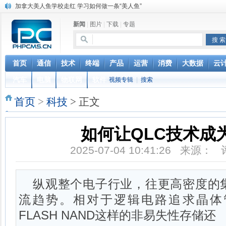
加拿大美人鱼学校走红 学习如何做一条“美人鱼”
猪到寺院跪拜“祈福”真相 “二师兄”你该起来了
新闻
|
图片
|
下载
|
专题
菲律宾的蟒蛇按摩：让4条巨蟒在你身上游走
英国妖娆哥街头跳甩臀舞 根本停不下来
iOS 12.2 重磅功能更新，支持电信 Volte 和查询保修
联通正式确认VoLTE商用时间，移动电信很无奈，网友：资费还
首页
通信
技术
终端
产品
运营
消费
大数据
云
台湾中华电信停售新机对华为开出第一枪 国台办回应
汽车
电脑
物联网
软件
视频专辑
|
搜索
联通电信要合并？中国电信董事长回应：是误解
女人最敏感的部位在哪里？ 最喜欢用什么样的方式去刺激
首页
>
科技
> 正文
揭秘非洲肯尼亚男孩割礼 跳入冰冷的河水进行自我麻醉
如何让QLC技术成
2025-07-04 10:41:26 来源：
纵观整个电子行业，往更高密度的
流趋势。相对于逻辑电路追求晶体
FLASH NAND这样的非易失性存储还