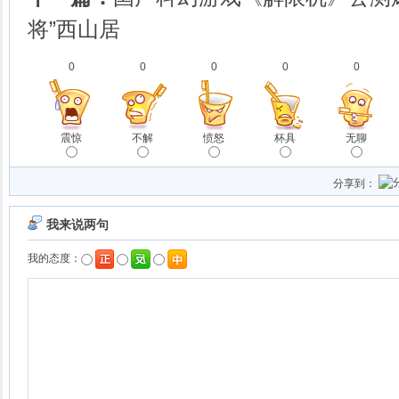
将”西山居
0
0
0
0
0
震惊
不解
愤怒
杯具
无聊
分享到：