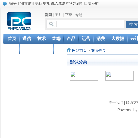
揭秘非洲肯尼亚男孩割礼 跳入冰冷的河水进行自我麻醉
加拿大美人鱼学校走红 学习如何做一条“美人鱼”
新闻
|
图片
|
下载
|
专题
猪到寺院跪拜“祈福”真相 “二师兄”你该起来了
菲律宾的蟒蛇按摩：让4条巨蟒在你身上游走
英国妖娆哥街头跳甩臀舞 根本停不下来
iOS 12.2 重磅功能更新，支持电信 Volte 和查询保修
首页
通信
技术
终端
产品
运营
消费
大数据
云
联通正式确认VoLTE商用时间，移动电信很无奈，网友：资费还
汽车
电脑
物联网
软件
网站首页
>
友情链接
台湾中华电信停售新机对华为开出第一枪 国台办回应
联通电信要合并？中国电信董事长回应：是误解
默认分类
女人最敏感的部位在哪里？ 最喜欢用什么样的方式去刺激
关于我们
|
联系方
Powered b